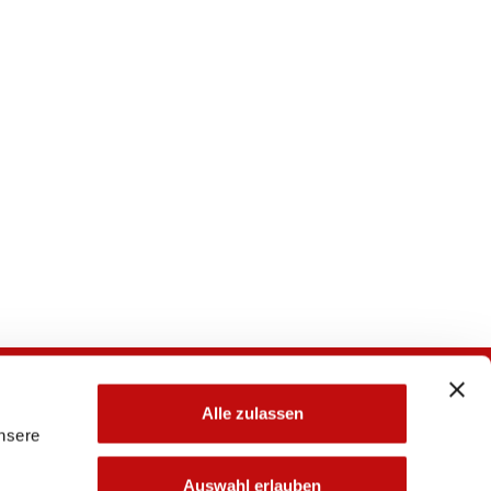
Alle zulassen
unsere
Auswahl erlauben