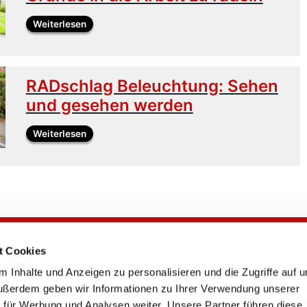
Weiterlesen
RADschlag Beleuchtung: Sehen
und gesehen werden
Weiterlesen
t Cookies
RADschlag
 Inhalte und Anzeigen zu personalisieren und die Zugriffe auf 
Kontakt
ußerdem geben wir Informationen zu Ihrer Verwendung unserer
FAQ
 für Werbung und Analysen weiter. Unsere Partner führen diese