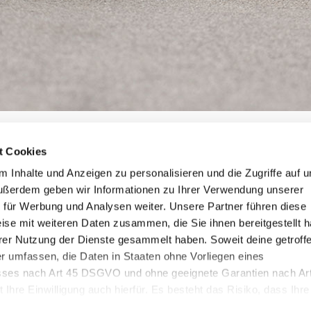
en
t Cookies
essen?
 Inhalte und Anzeigen zu personalisieren und die Zugriffe auf 
ußerdem geben wir Informationen zu Ihrer Verwendung unserer
sse
sowie den dazu angegebenen
Vor- und Nachnamen
ein. Wir send
 für Werbung und Analysen weiter. Unsere Partner führen diese
ise mit weiteren Daten zusammen, die Sie ihnen bereitgestellt 
rer Nutzung der Dienste gesammelt haben. Soweit deine getroff
er umfassen, die Daten in Staaten ohne Vorliegen eines
es nach Art 45 DSGVO und ohne geeignete Garantien nach Ar
 Ihre Einwilligung auch hierfür. Es besteht das Risiko, dass Ihre
 dem Zugriff durch Behörden in diesen Drittstatten zu Kontroll- u