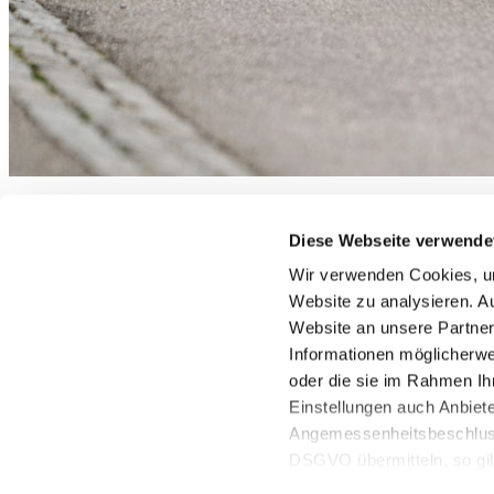
Passwort und/oder Benutzername vergess
Diese Webseite verwende
Du hast dich angemeldet, aber Benutzername und/oder Passwort verg
Wir verwenden Cookies, um
Website zu analysieren. A
Kein Problem. Gib die bei der Anmeldung angegebene
E-Mail-Adre
Website an unsere Partner
Vorname
Informationen möglicherwe
oder die sie im Rahmen Ih
Nachname
Einstellungen auch Anbiet
E-Mail-Adresse
Angemessenheitsbeschluss
DSGVO übermitteln, so gilt
Abschicken
derart übermittelten Daten