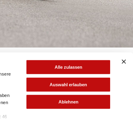
Alle zulassen
unsere
en dir eine E-Mail mit weiteren Anweisungen.
Auswahl erlauben
haben
Ablehnen
enen
t 46
nd