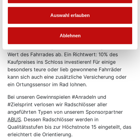
Auswahl erlauben
Fast immer steigt die Qualität des Schlosses mit
dem Preis. Eine hohe Qualitätsstufe der jeweiligen
Ablehnen
Schlosstypen startet bei 100€. Wie viel du für ein
neues Schloss ausgeben möchtest, hängt auch vom
Wert des Fahrrades ab. Ein Richtwert: 10% des
Kaufpreises ins Schloss investieren! Für einige
besonders teure oder lieb gewonnene Fahrräder
kann sich auch eine zusätzliche Versicherung oder
ein Ortungssensor im Rad lohnen.
Bei unseren Gewinnspielen #Anradeln und
#Zielsprint verlosen wir Radschlösser aller
angeführten Typen von unserem Sponsorpartner
ABUS
. Dessen Radschlösser werden in
Qualitätsstufen bis zur Höchstnote 15 eingeteilt, das
erleichtert die Orientierung.