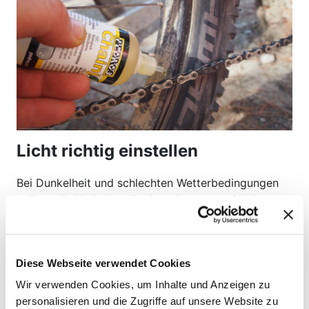
Licht richtig einstellen
Bei Dunkelheit und schlechten Wetterbedingungen
sollten alle VerkehrsteilnehmerInnen gut sichtbar
sein – und auf weniger sichtbare Personen Rücksicht
nehmen. Die gesetzlich festgelegten
Beleuchtungseinrichtungen und Reflektoren sind
Diese Webseite verwendet Cookies
daher im Winter besonders wichtig. Genaueres
findet ihr
hier
. Der Scheinwerfer muss so eingestellt
Wir verwenden Cookies, um Inhalte und Anzeigen zu
sein, dass er den Gegenverkehr nicht blendet. Als
personalisieren und die Zugriffe auf unsere Website zu