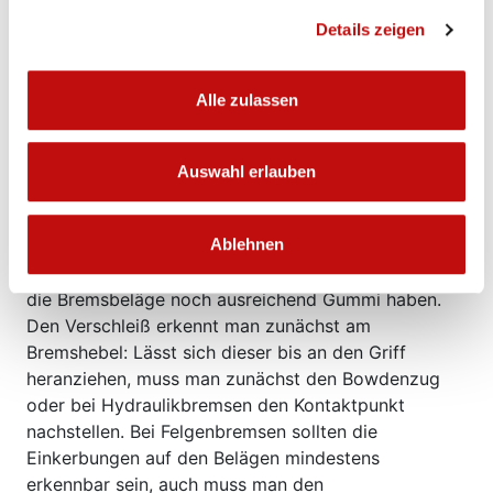
nachstellen
Details zeigen
Auf rutschigen Straßen kann sich der Bremsweg
schnell verlängern oder das Rad ins Schlingern
Alle zulassen
geraten. Deshalb muss man im Winter den
Untergrund stets im Blick behalten und die
Bremskraft sensibel dosieren. Ein wichtiger Schritt
Auswahl erlauben
beim Wintercheck ist die Prüfung der Bremsen. Bei
kalten Temperaturen können Brems- und Schaltzüge
Ablehnen
einfrieren, daher sollten vor allem die Bremszüge
regelmäßig eingeölt werden. Wichtig ist auch, dass
die Bremsbeläge noch ausreichend Gummi haben.
Den Verschleiß erkennt man zunächst am
Bremshebel: Lässt sich dieser bis an den Griff
heranziehen, muss man zunächst den Bowdenzug
oder bei Hydraulikbremsen den Kontaktpunkt
nachstellen. Bei Felgenbremsen sollten die
Einkerbungen auf den Belägen mindestens
erkennbar sein, auch muss man den