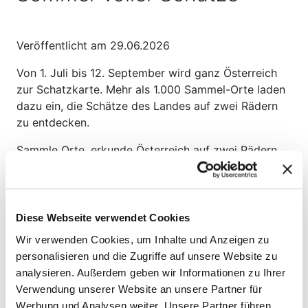
Veröffentlicht am 29.06.2026
Von 1. Juli bis 12. September wird ganz Österreich
zur Schatzkarte. Mehr als 1.000 Sammel-Orte laden
dazu ein, die Schätze des Landes auf zwei Rädern
zu entdecken.
Sammle Orte, erkunde Österreich auf zwei Rädern
und sichere dir mit etwas Glück einen der vielen
Schätze des
Sommerradelns
. Ob Badesee, Burg,
Schloss oder versteckter Lieblingsplatz – hinter
jeder Kurve könnte schon der nächste Sammel-Ort
Diese Webseite verwendet Cookies
auf dich warten und dich deinem Schatz ein Stück
Wir verwenden Cookies, um Inhalte und Anzeigen zu
näherbringen.
personalisieren und die Zugriffe auf unsere Website zu
analysieren. Außerdem geben wir Informationen zu Ihrer
Schätze sammeln, Schätze gewinnen
Verwendung unserer Website an unsere Partner für
Sammle Österreichs Schätze und gewinne echte
Werbung und Analysen weiter. Unsere Partner führen