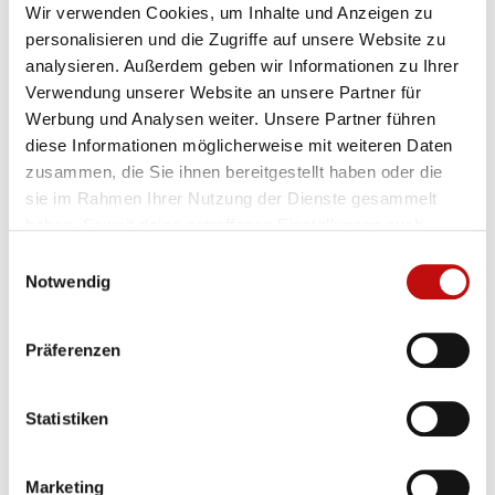
Wir verwenden Cookies, um Inhalte und Anzeigen zu
RCM Radclub
23
personalisieren und die Zugriffe auf unsere Website zu
Marathonis
analysieren. Außerdem geben wir Informationen zu Ihrer
Korneuburg
Verwendung unserer Website an unsere Partner für
RV Lahme Kurbel
25
Werbung und Analysen weiter. Unsere Partner führen
diese Informationen möglicherweise mit weiteren Daten
RSV Gsippetto
46
zusammen, die Sie ihnen bereitgestellt haben oder die
and Friends
sie im Rahmen Ihrer Nutzung der Dienste gesammelt
haben. Soweit deine getroffenen Einstellungen auch
Otelo Haid
10
Anbieter umfassen, die Daten in Staaten ohne Vorliegen
Einwilligungsauswahl
eines Angemessenheitsbeschlusses nach Art 45 DSGVO
Notwendig
Grüne &
13
und ohne geeignete Garantien nach Art 46 DSGVO
Parteifreie
übermitteln, so gilt Ihre Einwilligung auch hierfür. Es
Hohenems
Präferenzen
besteht das Risiko, dass Ihre derart übermittelten Daten
Neueinsteiger
dem Zugriff durch Behörden in diesen Drittstatten zu
Rad- und
12
Kontroll- und Überwachungszwecken unterliegen und
Statistiken
Wanderfreunde
dagegen keine wirksamen Rechtsbehelfe zur Verfügung
Kematen
stehen.
Marketing
Neueinsteiger