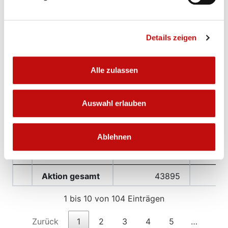
die stromlosen
5
Details zeigen
TV Grödig 1910
10
Wohnprojekt
25
Alle zulassen
Hasendorf
Neueinsteiger
Auswahl erlauben
PVÖ Bad Häring-
29
Radgruppe
Ablehnen
Vereine und
746
2
Organisationen
Aktion gesamt
43895
1 bis 10 von 104 Einträgen
Zurück
1
2
3
4
5
…