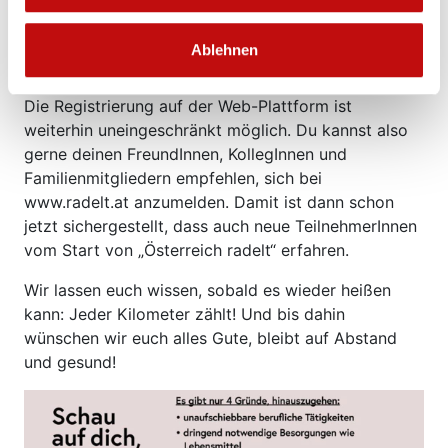
Media, sobald ein Termin für den Start der
Hauptaktion feststeht. Dann können auch unsere
Ablehnen
Gewinnspiele mit dem Radel-Lotto losgehen.
Die Registrierung auf der Web-Plattform ist
weiterhin uneingeschränkt möglich. Du kannst also
gerne deinen FreundInnen, KollegInnen und
Familienmitgliedern empfehlen, sich bei
www.radelt.at anzumelden. Damit ist dann schon
jetzt sichergestellt, dass auch neue TeilnehmerInnen
vom Start von „Österreich radelt“ erfahren.
Wir lassen euch wissen, sobald es wieder heißen
kann: Jeder Kilometer zählt! Und bis dahin
wünschen wir euch alles Gute, bleibt auf Abstand
und gesund!