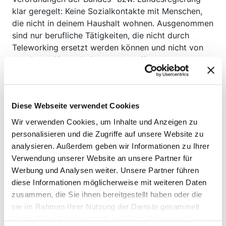
klar geregelt: Keine Sozialkontakte mit Menschen,
die nicht in deinem Haushalt wohnen. Ausgenommen
sind nur berufliche Tätigkeiten, die nicht durch
Teleworking ersetzt werden können und nicht von
den Geschäftsschließungen betroffen sind,
Hilfsdienste, Betreuungsunterricht und Einkaufen
von Lebensmitteln und Medikamenten. Bitte haltet
euch über die Mobilitätsbeschränkungen in eurer
Diese Webseite verwendet Cookies
Region
hier
auf dem Laufenden.
Wir verwenden Cookies, um Inhalte und Anzeigen zu
Dadurch ist es weiterhin für einige Menschen in
personalisieren und die Zugriffe auf unsere Website zu
Österreich hin und wieder notwendig, Wege
analysieren. Außerdem geben wir Informationen zu Ihrer
zurückzulegen: zum Einkauf, zur Kinderbetreuung
Verwendung unserer Website an unsere Partner für
oder zu systemerhaltenden Arbeitsstellen. Auf
Werbung und Analysen weiter. Unsere Partner führen
diesen Wegen macht es weiterhin Sinn, das
diese Informationen möglicherweise mit weiteren Daten
geeignete Verkehrsmittel nach Gesichtspunkten von
zusammen, die Sie ihnen bereitgestellt haben oder die
Klimaschutz und Gesundheit zu wählen. Dabei ist
sie im Rahmen Ihrer Nutzung der Dienste gesammelt
das Fahrrad auf Kurzstrecken immer noch die beste
haben. Soweit deine getroffenen Einstellungen auch
Wahl. Denn auf dem Rad ist es dir möglich,