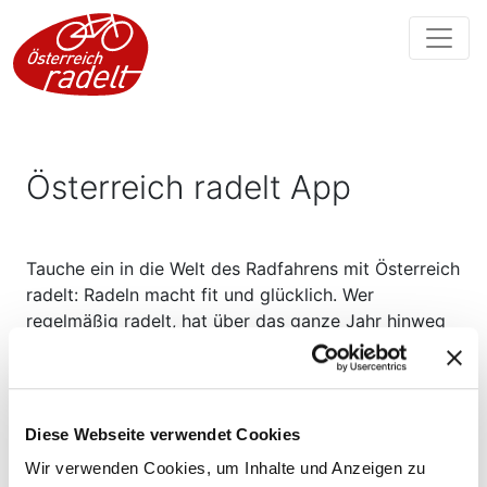
Österreich radelt App
Tauche ein in die Welt des Radfahrens mit Österreich
radelt: Radeln macht fit und glücklich. Wer
regelmäßig radelt, hat über das ganze Jahr hinweg
viele
Gewinnchancen
auf über 20 Fahrräder,
praktisches Fahrradzubehör sowie zahlreiche
Gutscheine – dranzubleiben und Kilometer sammeln
lohnt sich!
Diese Webseite verwendet Cookies
Mit der Österreich radelt App kannst du:
Wir verwenden Cookies, um Inhalte und Anzeigen zu